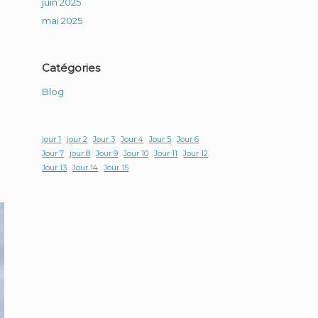
juin 2025
mai 2025
Catégories
Blog
jour 1
jour 2
Jour 3
Jour 4
Jour 5
Jour 6
Jour 7
jour 8
Jour 9
Jour 10
Jour 11
Jour 12
Jour 13
Jour 14
Jour 15