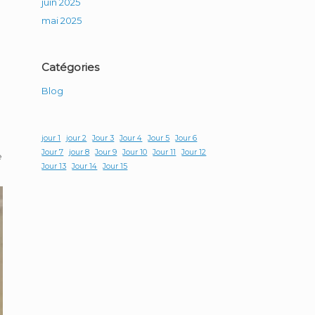
juin 2025
mai 2025
Catégories
Blog
jour 1
jour 2
Jour 3
Jour 4
Jour 5
Jour 6
Jour 7
jour 8
Jour 9
Jour 10
Jour 11
Jour 12
e
Jour 13
Jour 14
Jour 15