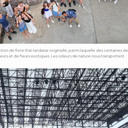
ion de flore thaï-landaise originelle, parmi laquelle des centaines de
leurs et de fleurs exotiques. Les odeurs de nature nous transportent