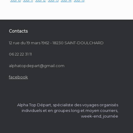
Jour 10
Jour 11
Jour 12
Jour 13
Jour 14
Jour 15
Contacts
12 rue du 19 mars 1962 - 18230 SAINT-DOULCHARD
06 22 22 31 11
alphatopdepart@gmail.com
facebook
Alpha Top Départ, spécialiste des voyages organisés
individuels et en groupes long et moyen courriers,
week-end, journée