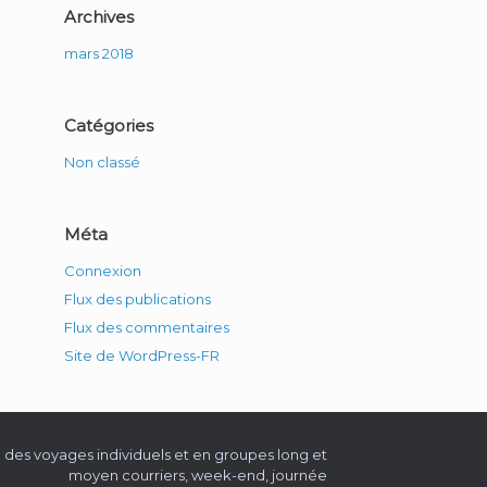
Archives
mars 2018
Catégories
Non classé
Méta
Connexion
Flux des publications
Flux des commentaires
Site de WordPress-FR
e des voyages individuels et en groupes long et
moyen courriers, week-end, journée